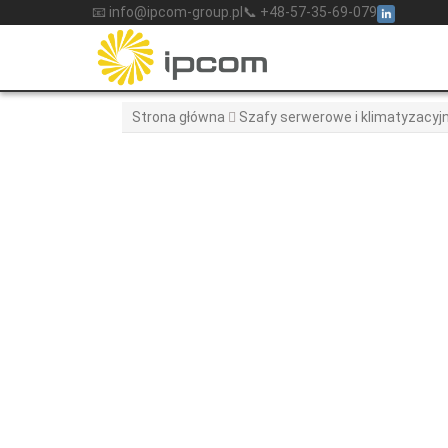
Skip
📧 info@ipcom-group.pl
📞 +48-57-35-69-079
to
content
Strona główna
Szafy serwerowe i klimatyzacyj