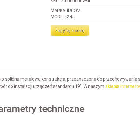
SKU:
P-0000000254
MARKA: IPCOM
MODEL: 24U
Zapytaj o cenę
 to solidna metalowa konstrukcja, przeznaczona do przechowywania 
bór do instalacji urządzeń standardu 19″. W naszym
sklepie interne
arametry techniczne