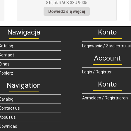
Stojak RACK 33U 9005
Dowiedz się więcej
Nawigacja
Konto
Katalog
Logowanie / Zarejestruj s
Kontact
Account
O nas
Login / Register
Pobierz
Konto
Navigation
Anmelden / Registrieren
Catalog
Contact us
About us
Download