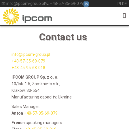
Skip
📧 info@ipcom-group.pl
📞 +48-57-35-69-079
PL
DE
to
content
Contact us
info@ipcom-group.pl
+48-57-35-69-079
+48-45-95-68-018
IPCOM GROUP Sp. z o. o.
10/lok. 1.5, Zamknieta str.,
Krakow, 30-554
Manufacturing capacity: Ukraine
Sales Manager:
Anton
+48-57-35-69-079
French
speaking managers: