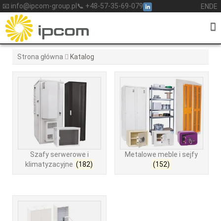
Skip
📧 info@ipcom-group.pl
📞 +48-57-35-69-079
EN
DE
to
content
Strona główna
Katalog
Szafy serwerowe i
Metalowe meble i sejfy
klimatyzacyjne
(182)
(152)