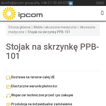
Skip
📧 info@ipcom-group.pl
📞 +48-57-35-69-079
EN
DE
to
content
Strona główna
Meble i akcesoria medyczne
Akcesoria
medyczne
Stojak na skrzynkę PPB-101
Stojak na skrzynkę PPB-
101
Dostawa na terenie całej UE
Elastyczne warunki płatności
Wsparcie techniczne przed i po zakupie
Produkcja na indywidualne zamówienie