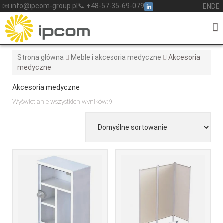
Skip
📧 info@ipcom-group.pl
📞 +48-57-35-69-079
EN
DE
to
content
Strona główna
Meble i akcesoria medyczne
Akcesoria
medyczne
Akcesoria medyczne
Wyświetlanie wszystkich wyników: 9