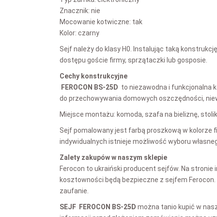
Znacznik: nie
Mocowanie kotwiczne: tak
Kolor: czarny
Sejf należy do klasy H0. Instalując taką konstruk
dostępu goście firmy, sprzątaczki lub gosposie.
Cechy konstrukcyjne
FEROCON BS-25D
to niezawodna i funkcjonalna k
do przechowywania domowych oszczędności, niewielk
Miejsce montażu: komoda, szafa na bieliznę, stolik
Sejf pomalowany jest farbą proszkową w kolorze f
indywidualnych istnieje możliwość wyboru własnego
Zalety zakupów w naszym sklepie
Ferocon to ukraiński producent sejfów. Na stronie
kosztowności będą bezpieczne z sejfem Ferocon. 
zaufanie.
SEJF FEROCON BS-25D
można tanio kupić w nasz