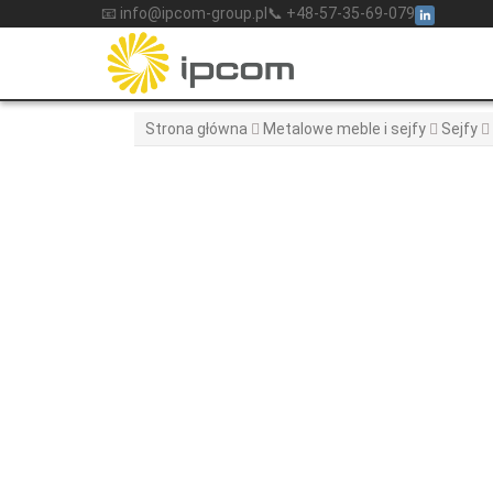
Skip
📧 info@ipcom-group.pl
📞 +48-57-35-69-079
to
content
Strona główna
Metalowe meble i sejfy
Sejfy