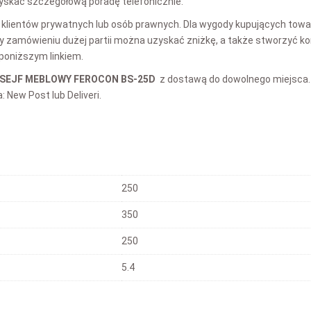
yskać szczegółową poradę telefonicznie.
klientów prywatnych lub osób prawnych. Dla wygody kupujących towa
zamówieniu dużej partii można uzyskać zniżkę, a także stworzyć kor
poniższym linkiem.
SEJF MEBLOWY FEROCON BS-25D
z dostawą do dowolnego miejsca.
 New Post lub Deliveri.
250
350
250
5.4