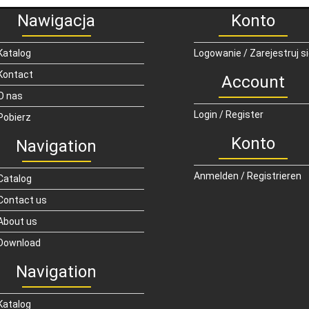
Nawigacja
Konto
Katalog
Logowanie / Zarejestruj s
Kontact
Account
O nas
Login / Register
Pobierz
Konto
Navigation
Anmelden / Registrieren
Catalog
Contact us
About us
Download
Navigation
Katalog