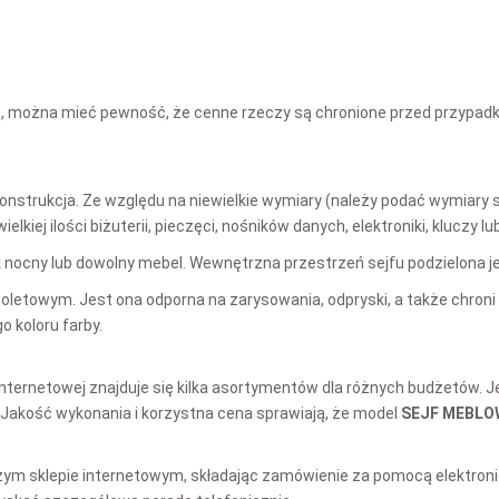
cję, można mieć pewność, że cenne rzeczy są chronione przed przypad
onstrukcja. Ze względu na niewielkie wymiary (należy podać wymiary sz
iej ilości biżuterii, pieczęci, nośników danych, elektroniki, kluczy 
 nocny lub dowolny mebel. Wewnętrzna przestrzeń sejfu podzielona jes
ioletowym. Jest ona odporna na zarysowania, odpryski, a także chron
 koloru farby.
 internetowej znajduje się kilka asortymentów dla różnych budżetów. 
Jakość wykonania i korzystna cena sprawiają, że model
SEJF MEBLO
ym sklepie internetowym, składając zamówienie za pomocą elektron