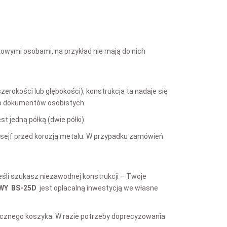
kowymi osobami, na przykład nie mają do nich
erokości lub głębokości), konstrukcja ta nadaje się
lub dokumentów osobistych.
t jedną półką (dwie półki).
i sejf przed korozją metalu. W przypadku zamówień
Jeśli szukasz niezawodnej konstrukcji – Twoje
WY BS-25D
jest opłacalną inwestycją we własne
icznego koszyka. W razie potrzeby doprecyzowania