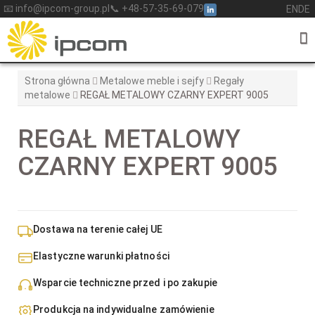
Skip
📧 info@ipcom-group.pl
📞 +48-57-35-69-079
EN
DE
to
content
Strona główna
Metalowe meble i sejfy
Regały
metalowe
REGAŁ METALOWY CZARNY EXPERT 9005
REGAŁ METALOWY
CZARNY EXPERT 9005
Dostawa na terenie całej UE
Elastyczne warunki płatności
Wsparcie techniczne przed i po zakupie
Produkcja na indywidualne zamówienie