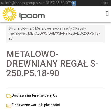
Skip
📧 info@ipcom-group.pl
📞 +48-57-35-69-079
EN
DE
to
content
Strona główna
Metalowe meble i sejfy
Regały
metalowe
METALOWO-DREWNIANY REGAŁ S-250.P5.18-
90
METALOWO-
DREWNIANY REGAŁ S-
250.P5.18-90
Dostawa na terenie całej UE
Elastyczne warunki płatności