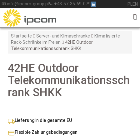
Skip
📧 info@ipcom-group.pl
📞 +48-57-35-69-079
PL
EN
to
content
Startseite
Server- und Klimaschränke
Klimatisierte
Rack-Schränke im Freien
42HE Outdoor
Telekommunikationsschrank SHKK
42HE Outdoor
Telekommunikationssch
rank SHKK
Lieferung in die gesamte EU
Flexible Zahlungsbedingungen