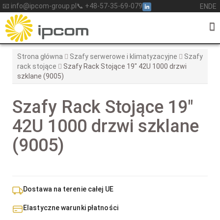
Skip
📧 info@ipcom-group.pl
📞 +48-57-35-69-079
EN
DE
to
content
Strona główna
Szafy serwerowe i klimatyzacyjne
Szafy
rack stojące
Szafy Rack Stojące 19″ 42U 1000 drzwi
szklane (9005)
Szafy Rack Stojące 19″
42U 1000 drzwi szklane
(9005)
Dostawa na terenie całej UE
Elastyczne warunki płatności