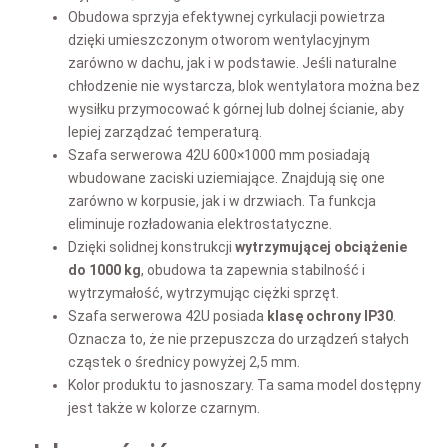
Obudowa sprzyja efektywnej cyrkulacji powietrza
dzięki umieszczonym otworom wentylacyjnym
zarówno w dachu, jak i w podstawie. Jeśli naturalne
chłodzenie nie wystarcza, blok wentylatora można bez
wysiłku przymocować k górnej lub dolnej ścianie, aby
lepiej zarządzać temperaturą.
Szafa serwerowa 42U 600×1000 mm posiadają
wbudowane zaciski uziemiające. Znajdują się one
zarówno w korpusie, jak i w drzwiach. Ta funkcja
eliminuje rozładowania elektrostatyczne.
Dzięki solidnej konstrukcji
wytrzymującej obciążenie
do 1000 kg
, obudowa ta zapewnia stabilność i
wytrzymałość, wytrzymując ciężki sprzęt.
Szafa serwerowa 42U posiada
klasę ochrony IP30
.
Oznacza to, że nie przepuszcza do urządzeń stałych
cząstek o średnicy powyżej 2,5 mm.
Kolor produktu to jasnoszary. Ta sama model dostępny
jest także w kolorze czarnym.