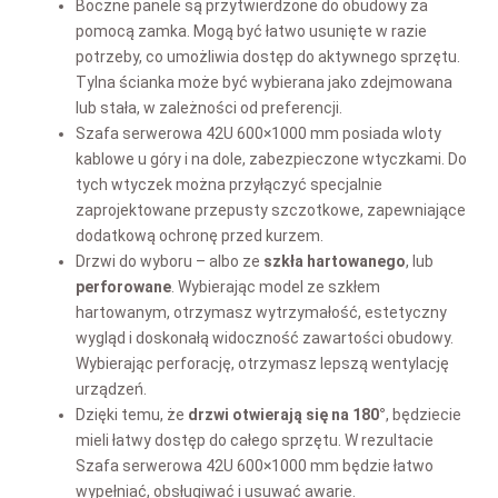
Boczne panele są przytwierdzone do obudowy za
pomocą zamka. Mogą być łatwo usunięte w razie
potrzeby, co umożliwia dostęp do aktywnego sprzętu.
Tylna ścianka może być wybierana jako zdejmowana
lub stała, w zależności od preferencji.
Szafa serwerowa 42U 600×1000 mm posiada wloty
kablowe u góry i na dole, zabezpieczone wtyczkami. Do
tych wtyczek można przyłączyć specjalnie
zaprojektowane przepusty szczotkowe, zapewniające
dodatkową ochronę przed kurzem.
Drzwi do wyboru – albo ze
szkła hartowanego
, lub
perforowane
. Wybierając model ze szkłem
hartowanym, otrzymasz wytrzymałość, estetyczny
wygląd i doskonałą widoczność zawartości obudowy.
Wybierając perforację, otrzymasz lepszą wentylację
urządzeń.
Dzięki temu, że
drzwi otwierają się na 180°
, będziecie
mieli łatwy dostęp do całego sprzętu. W rezultacie
Szafa serwerowa 42U 600×1000 mm
będzie łatwo
wypełniać, obsługiwać i usuwać awarie.