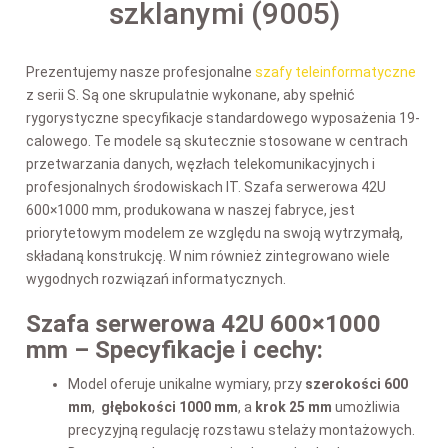
szklanymi (9005)
Prezentujemy nasze profesjonalne
szafy teleinformatyczne
z serii S. Są one skrupulatnie wykonane, aby spełnić
rygorystyczne specyfikacje standardowego wyposażenia 19-
calowego. Te modele są skutecznie stosowane w centrach
przetwarzania danych, węzłach telekomunikacyjnych i
profesjonalnych środowiskach IT. Szafa serwerowa 42U
600×1000 mm
, produkowana w naszej fabryce, jest
priorytetowym modelem ze względu na swoją wytrzymałą,
składaną konstrukcję. W nim również zintegrowano wiele
wygodnych rozwiązań informatycznych.
Szafa serwerowa 42U 600×1000
mm – Specyfikacje i cechy:
Model oferuje unikalne wymiary, przy
szerokości 6
00
mm
,
głębokości 100
0 mm
, a
krok 25 mm
umożliwia
precyzyjną regulację rozstawu stelaży montażowych.