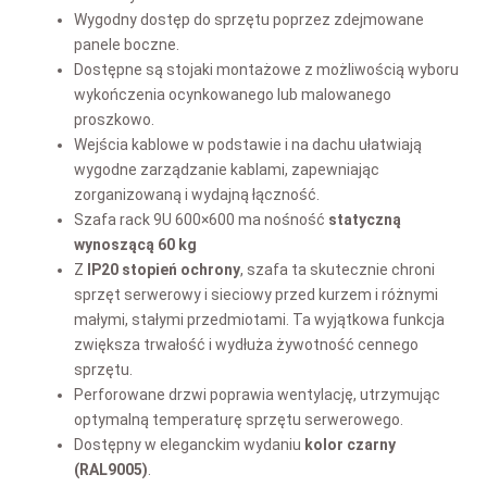
Wygodny dostęp do sprzętu poprzez zdejmowane
panele boczne.
Dostępne są stojaki montażowe z możliwością wyboru
wykończenia ocynkowanego lub malowanego
proszkowo.
Wejścia kablowe w podstawie i na dachu ułatwiają
wygodne zarządzanie kablami, zapewniając
zorganizowaną i wydajną łączność.
Szafa rack 9U 600×600 ma nośność
statyczną
wynoszącą
60 kg
Z
IP20
stopień ochrony
, szafa ta skutecznie chroni
sprzęt serwerowy i sieciowy przed kurzem i różnymi
małymi, stałymi przedmiotami. Ta wyjątkowa funkcja
zwiększa trwałość i wydłuża żywotność cennego
sprzętu.
Perforowane drzwi poprawia wentylację, utrzymując
optymalną temperaturę sprzętu serwerowego.
Dostępny w eleganckim wydaniu
kolor
czarny
(RAL9005
)
.