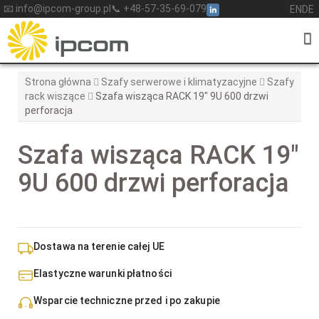
Skip
📧 info@ipcom-group.pl
📞 +48-57-35-69-079
EN
DE
to
content
Strona główna
Szafy serwerowe i klimatyzacyjne
Szafy
rack wiszące
Szafa wisząca RACK 19″ 9U 600 drzwi
perforacja
Szafa wisząca RACK 19″
9U 600 drzwi perforacja
Dostawa na terenie całej UE
Elastyczne warunki płatności
Wsparcie techniczne przed i po zakupie