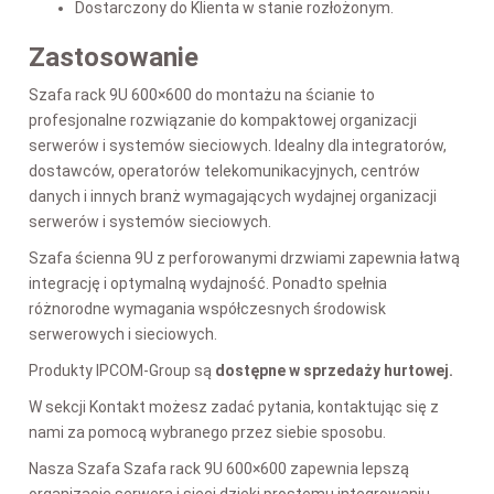
Dostarczony do Klienta w stanie rozłożonym.
Zastosowanie
Szafa rack 9U 600×600 do montażu na ścianie to
profesjonalne rozwiązanie do kompaktowej organizacji
serwerów i systemów sieciowych. Idealny dla integratorów,
dostawców, operatorów telekomunikacyjnych, centrów
danych i innych branż wymagających wydajnej organizacji
serwerów i systemów sieciowych.
Szafa ścienna 9
U
z perforowanymi drzwiami zapewnia łatwą
integrację i optymalną wydajność. Ponadto spełnia
różnorodne wymagania współczesnych środowisk
serwerowych i sieciowych.
Produkty IPCOM-Group są
dostępne w sprzedaży hurtowej.
W sekcji Kontakt możesz zadać pytania, kontaktując się z
nami za pomocą wybranego przez siebie sposobu.
Nasza Szafa Szafa rack 9U 600×600
zapewnia lepszą
organizację serwera i sieci dzięki prostemu integrowaniu.