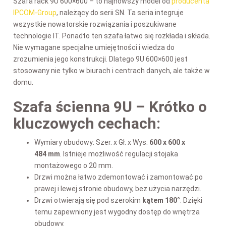
Szafa rack 9U 600×600 – to najnowszy model od
producenta
IPCOM-Group
, należący do serii SN. Ta seria integruje
wszystkie nowatorskie rozwiązania i poszukiwane
technologie IT. Ponadto ten szafa łatwo się rozkłada i składa.
Nie wymagane specjalne umiejętności i wiedza do
zrozumienia jego konstrukcji. Dlatego 9
U 600×600
jest
stosowany nie tylko w biurach i centrach danych, ale także w
domu.
Szafa ścienna 9
U
– Krótko o
kluczowych cechach:
Wymiary obudowy: Szer. x Gł. x Wys.
600 x 600 x
484
mm
. Istnieje możliwość regulacji stojaka
montażowego o 20 mm.
Drzwi można łatwo zdemontować i zamontować po
prawej i lewej stronie obudowy, bez użycia narzędzi.
Drzwi otwierają się pod szerokim
kątem 180°
. Dzięki
temu zapewniony jest wygodny dostęp do wnętrza
obudowy.