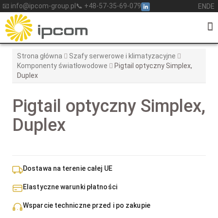
Skip
📧 info@ipcom-group.pl
📞 +48-57-35-69-079
EN
DE
to
content
Strona główna
Szafy serwerowe i klimatyzacyjne
Komponenty światłowodowe
Pigtail optyczny Simplex,
Duplex
Pigtail optyczny Simplex,
Duplex
Dostawa na terenie całej UE
Elastyczne warunki płatności
Wsparcie techniczne przed i po zakupie