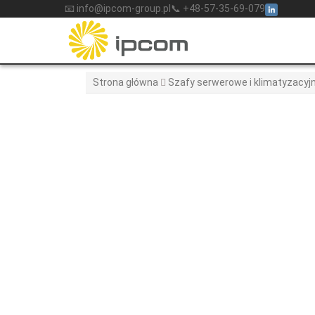
Skip
📧 info@ipcom-group.pl
📞 +48-57-35-69-079
to
content
Strona główna
Szafy serwerowe i klimatyzacyj