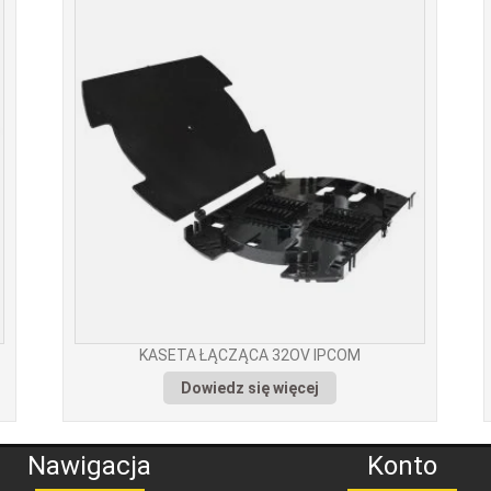
KASETA ŁĄCZĄCA 32OV IPCOM
Dowiedz się więcej
Nawigacja
Konto