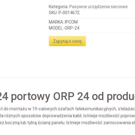
Kategoria:
Pasywne urządzenia sieciowe
SKU:
P-0014672
MARKA: IPCOM
MODEL: ORP-24
Zapytaj o cenę
24 portowy ORP 24 od prod
st do montażu w 19-calowych szafach telekomunikacyjnych, stelażach
dla różnych sposobów doprowadzenia kabli. Istnieje możliwość popr
ez boczną lub tylną ścianę panelu. Istnieje możliwość zamocowania e