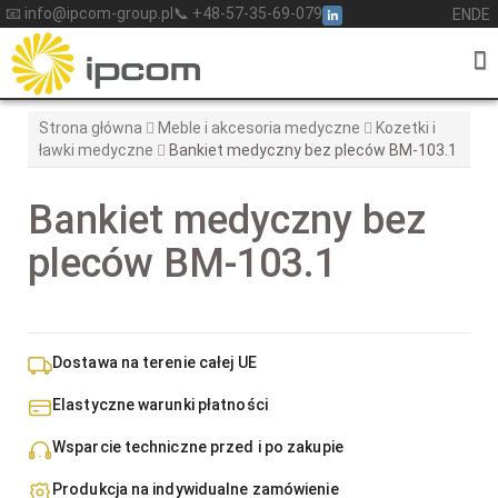
Skip
📧 info@ipcom-group.pl
📞 +48-57-35-69-079
EN
DE
to
content
Strona główna
Meble i akcesoria medyczne
Kozetki i
ławki medyczne
Bankiet medyczny bez pleców BM-103.1
Bankiet medyczny bez
pleców BM-103.1
Dostawa na terenie całej UE
Elastyczne warunki płatności
Wsparcie techniczne przed i po zakupie
Produkcja na indywidualne zamówienie