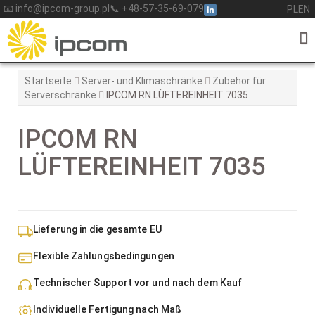
Skip
📧 info@ipcom-group.pl
📞 +48-57-35-69-079
PL
EN
to
content
Startseite
Server- und Klimaschränke
Zubehör für
Serverschränke
IPCOM RN LÜFTEREINHEIT 7035
IPCOM RN
LÜFTEREINHEIT 7035
Lieferung in die gesamte EU
Flexible Zahlungsbedingungen
Technischer Support vor und nach dem Kauf
Individuelle Fertigung nach Maß