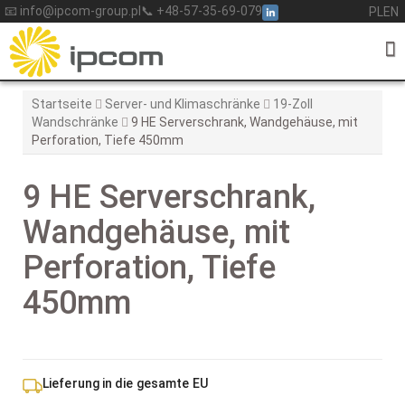
Skip
📧 info@ipcom-group.pl
📞 +48-57-35-69-079
PL
EN
to
content
Startseite
Server- und Klimaschränke
19-Zoll
Wandschränke
9 HE Serverschrank, Wandgehäuse, mit
Perforation, Tiefe 450mm
9 HE Serverschrank,
Wandgehäuse, mit
Perforation, Tiefe
450mm
Lieferung in die gesamte EU