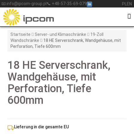
Skip
📧 info@ipcom-group.pl
📞 +48-57-35-69-079
PL
EN
to
content
Startseite
Server- und Klimaschränke
19-Zoll
Wandschränke
18 HE Serverschrank, Wandgehäuse, mit
Perforation, Tiefe 600mm
18 HE Serverschrank,
Wandgehäuse, mit
Perforation, Tiefe
600mm
Lieferung in die gesamte EU