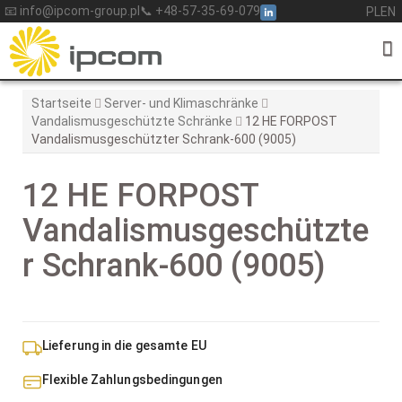
Skip
📧 info@ipcom-group.pl
📞 +48-57-35-69-079
PL
EN
to
content
Startseite
Server- und Klimaschränke
Vandalismusgeschützte Schränke
12 HE FORPOST
Vandalismusgeschützter Schrank-600 (9005)
12 HE FORPOST
Vandalismusgeschützte
r Schrank-600 (9005)
Lieferung in die gesamte EU
Flexible Zahlungsbedingungen