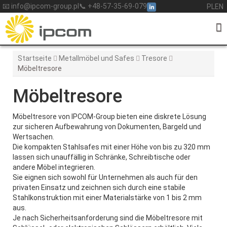
Skip
📧 info@ipcom-group.pl
📞 +48-57-35-69-079
PL
EN
to
content
Startseite
Metallmöbel und Safes
Tresore
Möbeltresore
Möbeltresore
Möbeltresore von IPCOM-Group bieten eine diskrete Lösung
zur sicheren Aufbewahrung von Dokumenten, Bargeld und
Wertsachen.
Die kompakten Stahlsafes mit einer Höhe von bis zu 320 mm
lassen sich unauffällig in Schränke, Schreibtische oder
andere Möbel integrieren.
Sie eignen sich sowohl für Unternehmen als auch für den
privaten Einsatz und zeichnen sich durch eine stabile
Stahlkonstruktion mit einer Materialstärke von 1 bis 2 mm
aus.
Je nach Sicherheitsanforderung sind die Möbeltresore mit